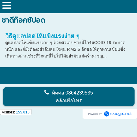
ชาดีท๊อกซ์ปอด
วิธีดูแลปอดให้แข็งแรงง่าย ๆ
ดูแลปอดให้แข็งแรงง่าย ๆ ด้วยตัวเอง ช่วงนี้ไวรัสCOID-19 ระบาด
หนัก และก็ยังต้องอย่าลืมสนใจฝุ่น P.M2.5 อีกขอให้ทุกท่านเข้มแข็ง
เดินทางผ่านช่วงที่วิกฤตนี้ไปให้ได้อย่ามัวแต่คร่ำครวญ...
ติดต่อ
0864239535
คลิกเพื่อโทร
Visitors:
155,013