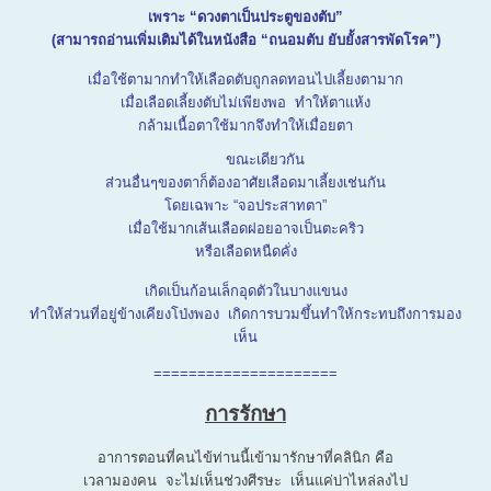
เพราะ “ดวงตาเป็นประตูของตับ”
(สามารถอ่านเพิ่มเติมได้ในหนังสือ “ถนอมตับ ยับยั้งสารพัดโรค”)
เมื่อใช้ตามากทำให้เลือดตับถูกลดทอนไปเลี้ยงตามาก
เมื่อเลือดเลี้ยงตับไม่เพียงพอ ทำให้ตาแห้ง
กล้ามเนื้อตาใช้มากจึงทำให้เมื่อยตา
ขณะเดียวกัน
ส่วนอื่นๆของตาก็ต้องอาศัยเลือดมาเลี้ยงเช่นกัน
โดยเฉพาะ “จอประสาทตา”
เมื่อใช้มากเส้นเลือดฝอยอาจเป็นตะคริว
หรือเลือดหนืดคั่ง
เกิดเป็นก้อนเล็กอุดตัวในบางแขนง
ทำให้ส่วนที่อยู่ข้างเคียงโป่งพอง เกิดการบวมขึ้นทำให้กระทบถึงการมอง
เห็น
=====================
การรักษา
อาการตอนที่คนไข้ท่านนี้เข้ามารักษาที่คลินิก คือ
เวลามองคน จะไม่เห็นช่วงศีรษะ เห็นแค่บ่าไหล่ลงไป