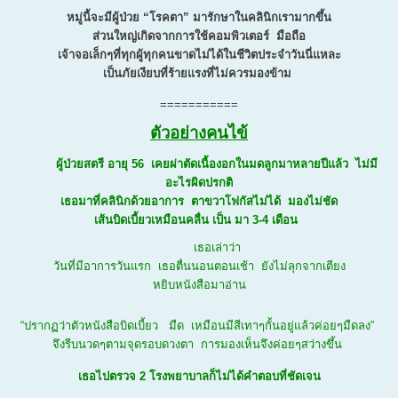
หมู่นี้จะมีผู้ป่วย “โรคตา” มารักษาในคลินิกเรามากขึ้น
ส่วนใหญ่เกิดจากการใช้คอมพิวเตอร์ มือถือ
เจ้าจอเล็กๆที่ทุกผู้ทุกคนขาดไม่ได้ในชีวิตประจำวันนี่แหละ
เป็นภัยเงียบที่ร้ายแรงที่ไม่ควรมองข้าม
===========
ตัวอย่างคนไข้
ผู้ป่วยสตรี อายุ 56 เคยผ่าตัดเนื้องอกในมดลูกมาหลายปีแล้ว ไม่มี
อะไรผิดปรกติ
เธอมาที่คลินิกด้วยอาการ ตาขวาโฟกัสไม่ได้ มองไม่ชัด
เส้นบิดเบี้ยวเหมือนคลื่น เป็น มา 3-4 เดือน
เธอเล่าว่า
วันที่มีอาการวันแรก เธอตื่นนอนตอนเช้า ยังไม่ลุกจากเตียง
หยิบหนังสือมาอ่าน
“ปรากฏว่าตัวหนังสือบิดเบี้ยว มืด เหมือนมีสีเทาๆกั้นอยู่แล้วค่อยๆมืดลง”
จึงรีบนวดๆตามจุดรอบดวงตา การมองเห็นจึงค่อยๆสว่างขึ้น
เธอไปตรวจ 2 โรงพยาบาลก็ไม่ได้คำตอบที่ชัดเจน