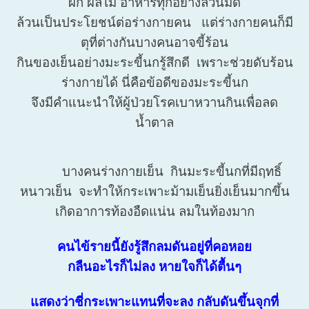
ผัก ผลไม้ อาหารทุกอย่างล้วนมีดี
ล้วนเป็นประโยชน์ต่อร่างกายคน แต่ร่างกายคนก็มี
ตุที่ต่างกันบางคนอาจขี้ร้อน
กินของเย็นอย่างมะระขี้นกรู้สึกดี เพราะช่วยดับร้อน
ร่างกายได้ นี่คือข้อดีของมะระขี้นก
จึงมีคำแนะนำให้ผู้ป่วยโรคเบาหวานกินเพื่อลด
น้ำตาล
บางคนร่างกายเย็น กินมะระขี้นกที่มีฤทธิ์
หนาวเย็น จะทำให้กระเพาะม้ามเย็นยิ่งเย็นมากขึ้น
เกิดอาการท้องอืดแน่น ลมในท้องมาก
คนไข้รายนี้ยังรู้สึกลมดันอยู่ที่คอหอย
กลืนอะไรก็ไม่ลง หายใจก็ได้ตื้นๆ
แสดงว่าชี่กระเพาะแทนที่จะลง กลับดันขึ้นจุกที่