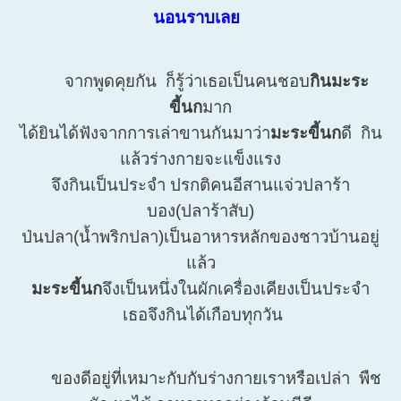
นอนราบเลย
จากพูดคุยกัน ก็รู้ว่าเธอเป็นคนชอบ
กินมะระ
ขี้นก
มาก
ได้ยินได้ฟังจากการเล่าขานกันมาว่า
มะระขี้นก
ดี กิน
แล้วร่างกายจะแข็งแรง
จึงกินเป็นประจำ ปรกติคนอีสานแจ่วปลาร้า
บอง(ปลาร้าสับ)
ป่นปลา(น้ำพริกปลา)เป็นอาหารหลักของชาวบ้านอยู่
แล้ว
มะระขี้นก
จึงเป็นหนึ่งในผักเครื่องเคียงเป็นประจำ
เธอจึงกินได้เกือบทุกวัน
ของดีอยู่ที่เหมาะกับกับร่างกายเราหรือเปล่า พืช