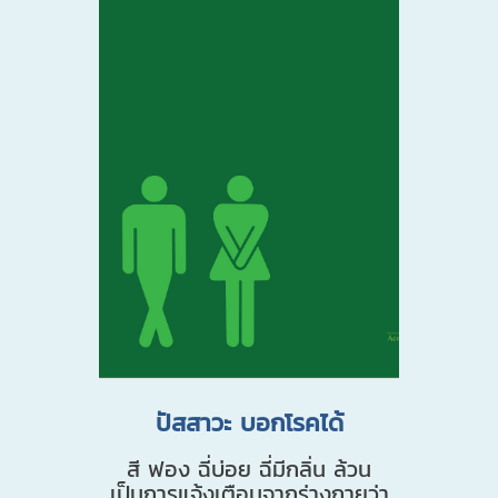
ปัสสาวะ บอกโรคได้
สี ฟอง ฉี่บ่อย ฉี่มีกลิ่น ล้วน
เป็นการแจ้งเตือนจากร่างกายว่า