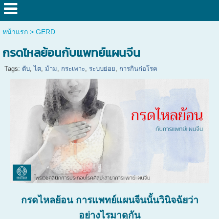
หน้าแรก
>
GERD
กรดไหลย้อนกับแพทย์แผนจีน
Tags:
ตับ
,
ไต
,
ม้าม
,
กระเพาะ
,
ระบบย่อย
,
การกินก่อโรค
กรดไหลย้อน การแพทย์แผนจีนนั้นวินิจฉัยว่า
อย่างไรมาดูกัน