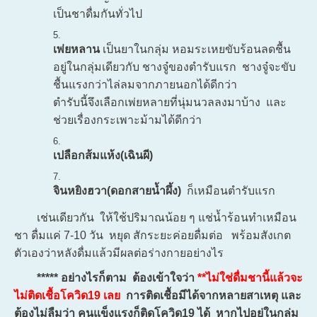
เป็นชาดื่มกันทั่วไป
เพ่ยหลาน
เป็นยาในกลุ่ม หอมระเหยขับร้อนลดชื้น
อยู่ในกลุ่มเดียวกับ ชางจู๋ของตำรับแรก ชางจู๋จะขับ
ชื้นแรงกว่าไล่ลมจากภายนอกได้ดีกว่า
ตำรับนี้จึงเลือกเพ่ยหลายที่นุ่มนวลลงมาบ้าง และ
ช่วยเรื่องกระเพาะม้ามได้ดีกว่า
เปลือกส้มแห้ง(เฉินผี)
จินหยิงฮวา(ดอกสายน้ำผึ้ง)
ก็เหมือนตำรับแรก
เช่นเดียวกัน ให้ใช้ปริมาณน้อย ๆ แช่น้ำร้อนทำเหมือน
ชา ดื่มแค่ 7-10 วัน หยุด สักระยะค่อยดื่มต่อ พร้อมสังเกต
ตัวเองว่าหลังดื่มแล้วมีผลต่อร่างกายอย่างไร
***** อย่างไรก็ตาม ต้องเข้าใจว่า
**ไม่ใช่ดื่มชานี้แล้วจะ
ไม่ติดเชื้อโควิด19 เลย
การติดเชื้อมีได้จากหลายสาเหตุ และ
ต้องไม่ลืมว่า คนแข็งแรงก็ติดโควิด19 ได้ หากไปอยู่ในกลุ่ม