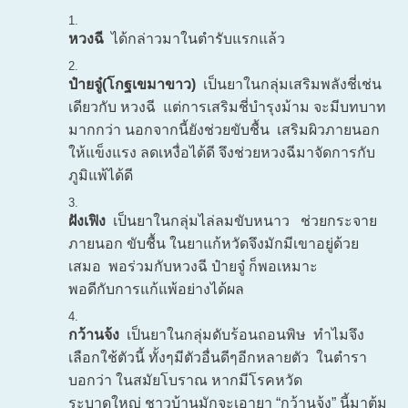
หวงฉี
ได้กล่าวมาในตำรับแรกแล้ว
ป๋ายจู๋(โกฐเขมาขาว)
เป็นยาในกลุ่มเสริมพลังชี่เช่น
เดียวกับ หวงฉี แต่การเสริมชี่บำรุงม้าม จะมีบทบาท
มากกว่า นอกจากนี้ยังช่วยขับชื้น เสริมผิวภายนอก
ให้แข็งแรง ลดเหงื่อได้ดี จึงช่วยหวงฉีมาจัดการกับ
ภูมิแพ้ได้ดี
ฝังเฟิง
เป็นยาในกลุ่มไล่ลมขับหนาว ช่วยกระจาย
ภายนอก ขับชื้น ในยาแก้หวัดจึงมักมีเขาอยู่ด้วย
เสมอ พอร่วมกับหวงฉี ป๋ายจู๋ ก็พอเหมาะ
พอดีกับการแก้แพ้อย่างได้ผล
กว้านจ้ง
เป็นยาในกลุ่มดับร้อนถอนพิษ ทำไมจึง
เลือกใช้ตัวนี้ ทั้งๆมีตัวอื่นดีๆอีกหลายตัว ในตำรา
บอกว่า ในสมัยโบราณ หากมีโรคหวัด
ระบาดใหญ่ ชาวบ้านมักจะเอายา “กว้านจ้ง” นี้มาต้ม