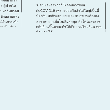
ามศึกษาการ
ระบบย่อยอาหารก็มีผลกับการต่อสู้
ษาผู้ป่วยโค
กับCOVID19 เพราะปอดกับลำไส้ใหญ่เป็นพี่
จากมหาวิทยาลัย
น้องกัน ปกติระบบย่อยและขับถ่ายจะต้องลง
ะอีกหลายแห่ง
ล่าง แต่หากเมื่อใดเสียสมดุล ทำให้ไม่ลงล่าง
ณ์ในการเข้า
กลับย้อนขึ้นมาจะทำให้เกิด กรดไหลย้อน หอบ
ลเป็นที่น่า
หืด ฯลฯ ได้
ุบันและแผน
ยร้ายโควิด