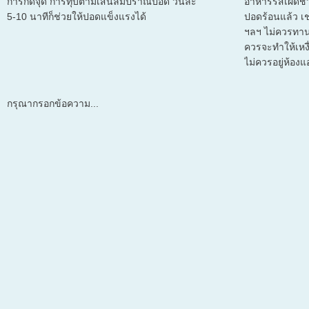
การกดจุด การทุบตามเส้นลมปราณปอด วันละ
อาหารรสเผ็ดช่
5-10 นาทีก็ช่วยให้ปอดแข็งแรงได้
ปอดร้อนแล้ว เช
ฯลฯ ไม่ควรทา
ควรจะทำให้เหงื
ไม่ควรอยู่ห้องแ
กรุณากรอกข้อความ...