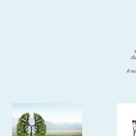
เม
ด้วย