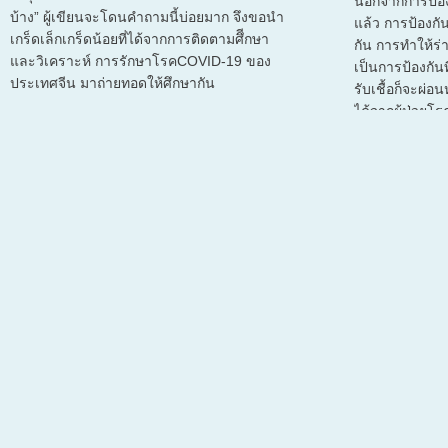
นอกจากการป้อ
บ้าง” ผู้เขียนจะโดนคำถามนี้บ่อยมาก จึงขอนำ
แล้ว การป้องก
เกร็ดเล็กเกร็ดน้อยที่ได้จากการติดตามศึีกษา
กัน การทำให้ร่
และวิเคราะห์ การรักษาโรคCOVID-19 ของ
เป็นการป้องกันท
ประเทศจีน มาถ่ายทอดให้ศึกษากัน
รับเชื้อก็จะผ่อ
ได้จากผู้ป่วยโ
และบางท่านถึงก
ร่างกายไม่แข็ง