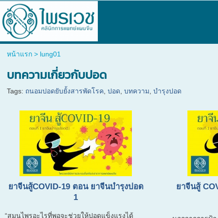
หน้าแรก
>
lung01
บทความเกี่ยวกับปอด
Tags:
ถนอมปอดยับยั้งสารพัดโรค
,
ปอด
,
บทความ
,
บำรุงปอด
ยาจีนสู้COVID-19 ตอน ยาจีนบำรุงปอด
ยาจีนสู้ CO
1
“สมุนไพรอะไรที่พอจะช่วยให้ปอดแข็งแรงได้