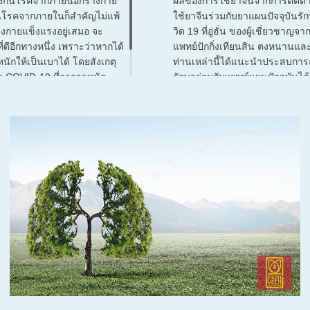
งกันโรคจากภายนอกร่างกาย
ผลของการใช้ยาจีนจากการติดต
ันโรคจากภายในก็สำคัญไม่แพ้
ใช้ยาจีนร่วมกับยาแผนปัจจุบันรัก
างกายแข็งแรงอยู่เสมอ จะ
วิด 19 ที่อู่ฮั่น ของผู้เชี่ยวชาญ
ี่ดีอีกทางหนึ่ง เพราะว่าหากได้
แพทย์ปักกิ่งเทียนสิน ตงหนานแล
นหนักให้เป็นเบาได้ โดยสังเกตุ
ท่านเหล่านี้ได้แนะนำประสบการ
รค COVID-19 ที่อาการหนัก
รักษาร่วมกับแพทย์แผนปัจจุบันได้ผ
ับเสียชีวิต ส่วนใหญ่จะ
พอใจ
แรงและมีโรคประจำตัวทั้งนั้น
หากร่วมด้วยช่วยกันทั้งแผนปัจจ
โบราณ ก็น่าจะสามารถเอาเจ้าวา
19 อยู่