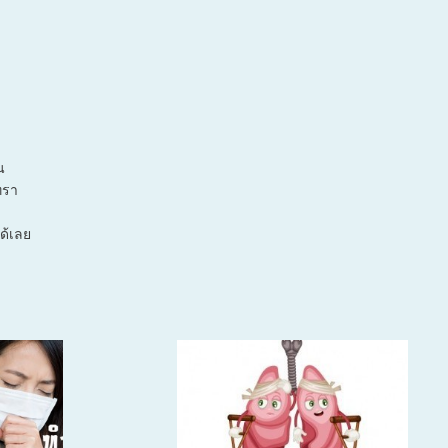
น
ทรา
ด้เลย